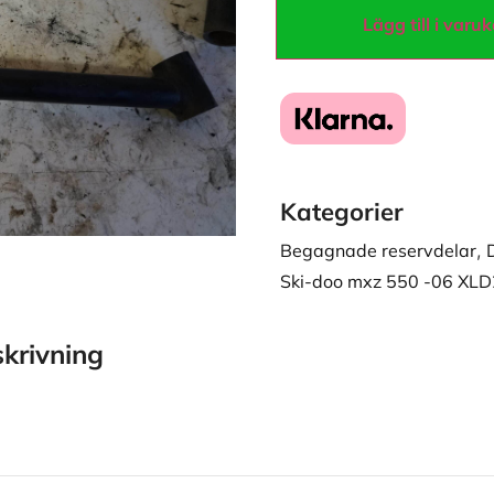
Lägg till i varu
Kategorier
Begagnade reservdelar
,
Ski-doo mxz 550 -06 XL
krivning