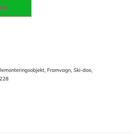
korg
Demonteringsobjekt
,
Framvagn
,
Ski-doo
,
D228