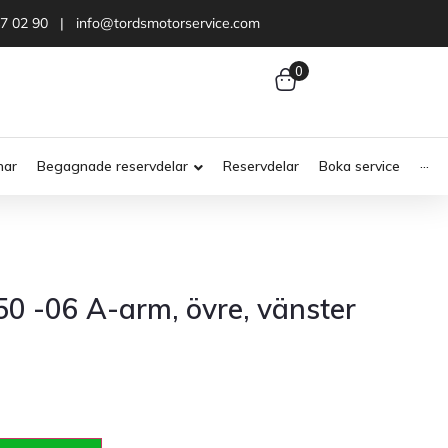
47 02 90 | info@tordsmotorservice.com
0
nar
Begagnade reservdelar
Reservdelar
Boka service
···
0 -06 A-arm, övre, vänster