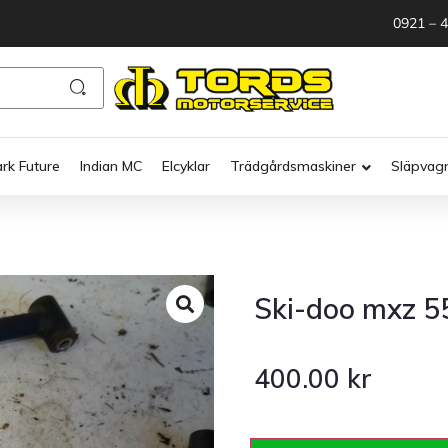
0921 – 
ark Future
Indian MC
Elcyklar
Trädgårdsmaskiner
Släpvag
Ski-doo mxz 55
400.00
kr