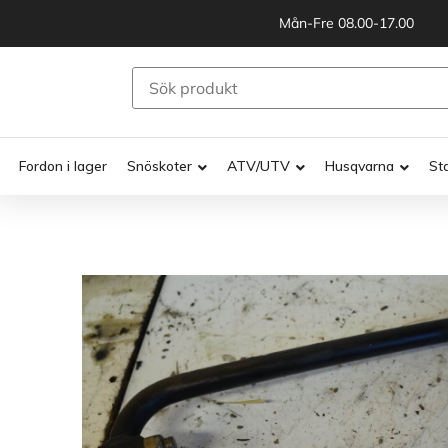
Mån-Fre 08.00-17.00
Fordon i lager
Snöskoter
ATV/UTV
Husqvarna
St