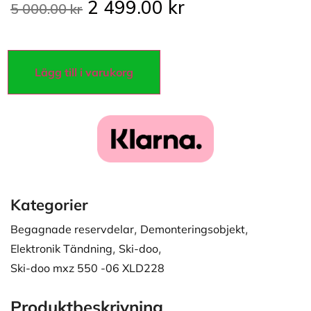
2 499.00
kr
5 000.00
kr
Lägg till i varukorg
Kategorier
Begagnade reservdelar
,
Demonteringsobjekt
,
Elektronik Tändning
,
Ski-doo
,
Ski-doo mxz 550 -06 XLD228
Produktbeskrivning