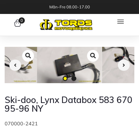
Mån-Fre 08.00-17.00
0
Ski-doo, Lynx Databox 583 670
95-96 NY
070000-2421