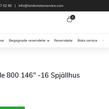
47 02 90 | info@tordsmotorservice.com
0
nar
Begagnade reservdelar
Reservdelar
Boka service
···
de 800 146″ -16 Spjällhus