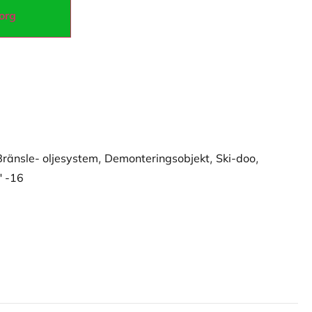
korg
Bränsle- oljesystem
,
Demonteringsobjekt
,
Ski-doo
,
" -16