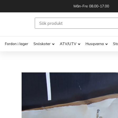
Mån-Fre 08.00-17.00
Fordon i lager
Snöskoter
ATV/UTV
Husqvarna
St