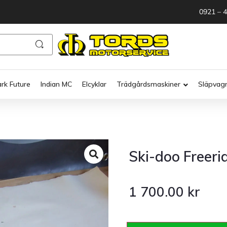
0921 – 
ark Future
Indian MC
Elcyklar
Trädgårdsmaskiner
Släpvag
Ski-doo Freeri
1 700.00
kr