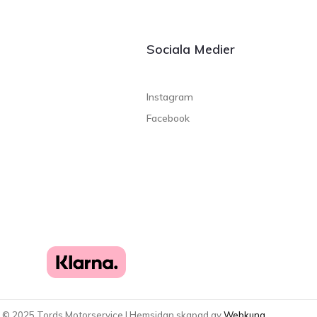
Sociala Medier
Instagram
Facebook
t ©
2025
Tords Motorservice | Hemsidan skapad av
Webkung