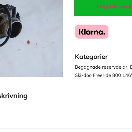
Lägg till i varu
Kategorier
Begagnade reservdelar
,
Ski-doo Freeride 800 146
krivning