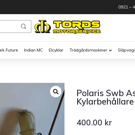
0921 – 
ark Future
Indian MC
Elcyklar
Trädgårdsmaskiner
Släpvag
Polaris Swb A
Kylarbehållare
400.00
kr