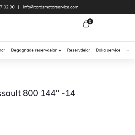
47 02 90 | info@tordsmotorservice.com
0
nar
Begagnade reservdelar
Reservdelar
Boka service
···
ssault 800 144″ -14