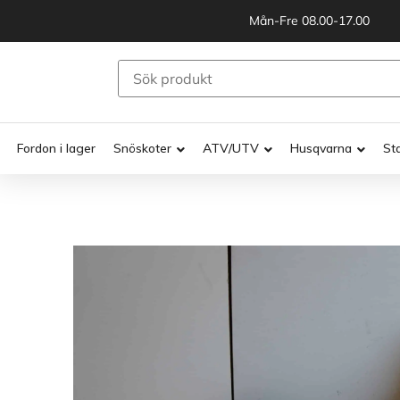
Mån-Fre 08.00-17.00
Fordon i lager
Snöskoter
ATV/UTV
Husqvarna
St