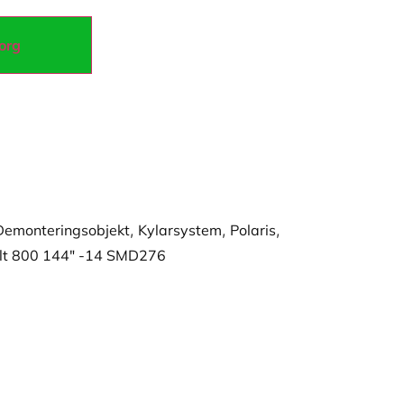
korg
Demonteringsobjekt
,
Kylarsystem
,
Polaris
,
ult 800 144" -14 SMD276