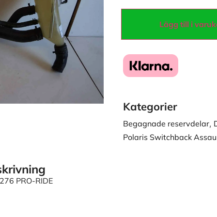
Lägg till i varu
Kategorier
Begagnade reservdelar
,
Polaris Switchback Assa
krivning
D276 PRO-RIDE