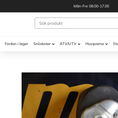
Mån-Fre 08.00-17.00
Fordon i lager
Snöskoter
ATV/UTV
Husqvarna
St