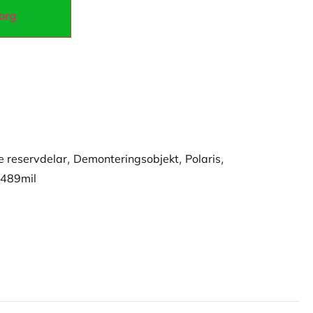
korg
 reservdelar
,
Demonteringsobjekt
,
Polaris
,
 489mil