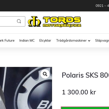
0921 – 
ark Future
Indian MC
Elcyklar
Trädgårdsmaskiner
Släpvag
Polaris SKS 8
1 300.00
kr