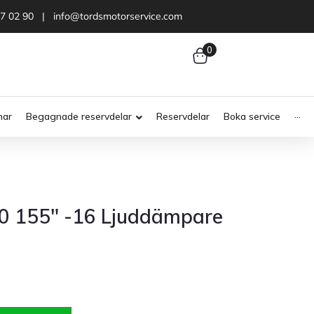
47 02 90 | info@tordsmotorservice.com
0
nar
Begagnade reservdelar
Reservdelar
Boka service
···
00 155″ -16 Ljuddämpare