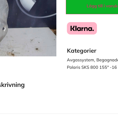
Lägg till i varu
Kategorier
Avgassystem
,
Begagnade
Polaris SKS 800 155" -16
krivning