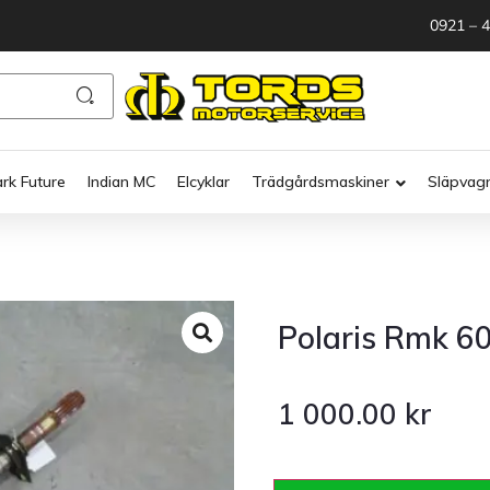
0921 – 
ark Future
Indian MC
Elcyklar
Trädgårdsmaskiner
Släpvag
Polaris Rmk 6
1 000.00
kr