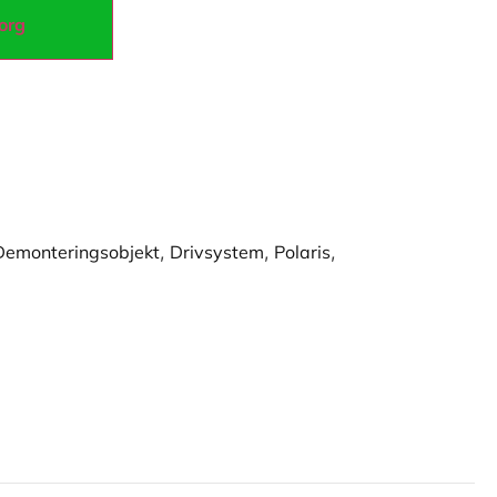
korg
Demonteringsobjekt
,
Drivsystem
,
Polaris
,