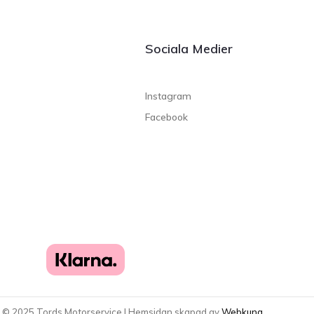
Sociala Medier
Instagram
Facebook
t ©
2025
Tords Motorservice | Hemsidan skapad av
Webkung