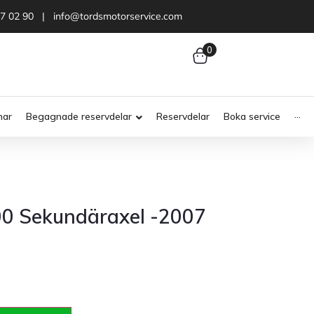
47 02 90 | info@tordsmotorservice.com
0
nar
Begagnade reservdelar
Reservdelar
Boka service
···
00 Sekundäraxel -2007