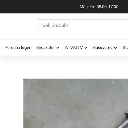
Mån-Fre 08.00-17.00
Fordon i lager
Snöskoter
ATV/UTV
Husqvarna
St