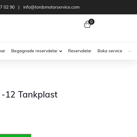
47 02 90 | info@tordsmotorservice.com
0
nar
Begagnade reservdelar
Reservdelar
Boka service
···
 -12 Tankplast