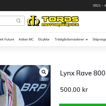
0921 – 
ark Future
Indian MC
Elcyklar
Trädgårdsmaskiner
Släpvag
Lynx Rave 800
500.00
kr