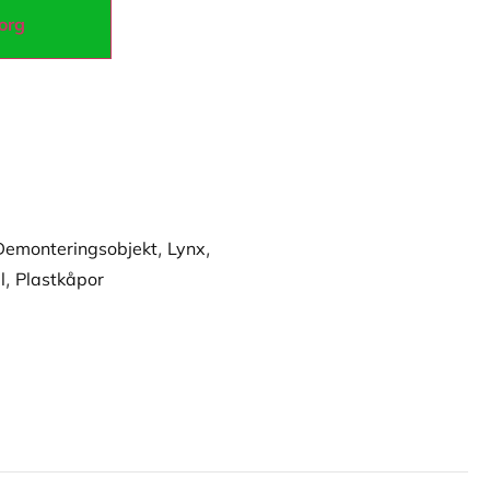
korg
Demonteringsobjekt
,
Lynx
,
l
,
Plastkåpor