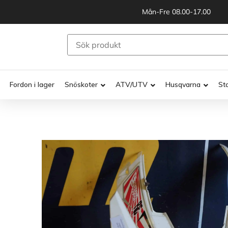
Mån-Fre 08.00-17.00
Fordon i lager
Snöskoter
ATV/UTV
Husqvarna
St