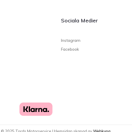
Sociala Medier
Instagram
Facebook
t ©
2025
Tords Motorservice | Hemsidan skapad av
Webkung