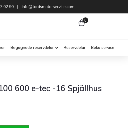
47 02 90 | info@tordsmotorservice.com
0
nar
Begagnade reservdelar
Reservdelar
Boka service
···
00 600 e-tec -16 Spjällhus