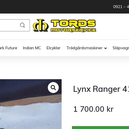
0921 – 
ark Future
Indian MC
Elcyklar
Trädgårdsmaskiner
Släpvag
Lynx Ranger 41
1 700.00
kr