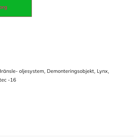
korg
Bränsle- oljesystem
,
Demonteringsobjekt
,
Lynx
,
tec -16