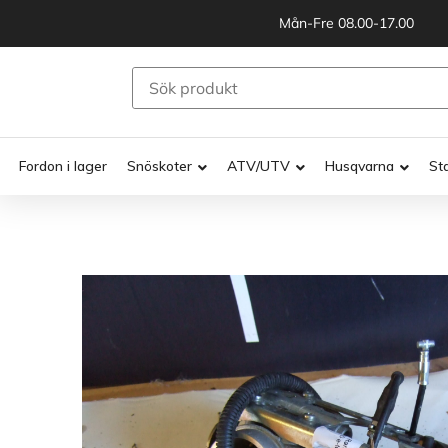
Mån-Fre 08.00-17.00
Fordon i lager
Snöskoter
ATV/UTV
Husqvarna
St