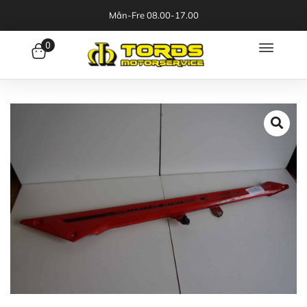
Mån-Fre 08.00-17.00
0