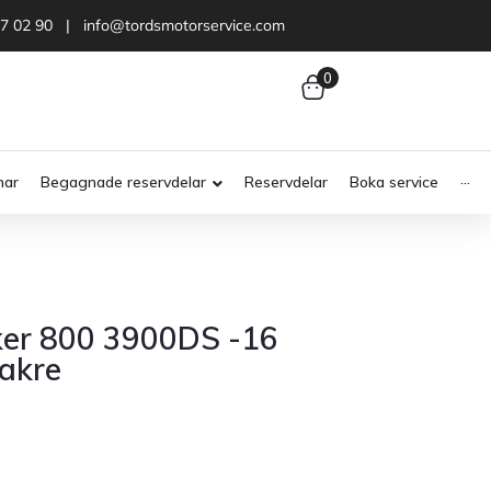
47 02 90 | info@tordsmotorservice.com
0
nar
Begagnade reservdelar
Reservdelar
Boka service
···
ker 800 3900DS -16
akre