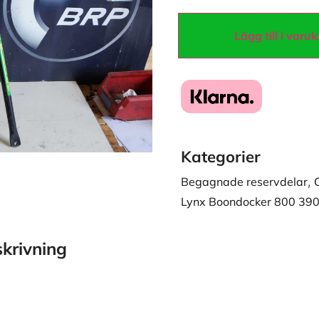
Lägg till i varu
Kategorier
Begagnade reservdelar
,
Lynx Boondocker 800 39
krivning