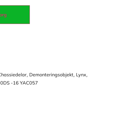
korg
Chassiedelar
,
Demonteringsobjekt
,
Lynx
,
00DS -16 YAC057