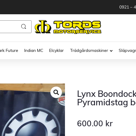
0921 – 
ark Future
Indian MC
Elcyklar
Trädgårdsmaskiner
Släpvag
Lynx Boondoc
Pyramidstag b
600.00
kr