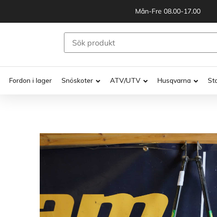
Mån-Fre 08.00-17.00
Fordon i lager
Snöskoter
ATV/UTV
Husqvarna
St