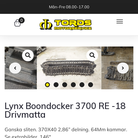
Mån-Fre 08.00-17.00
0
Lynx Boondocker 3700 RE -18
Drivmatta
Ganska sliten. 370X40 2,86” delning. 64Mm kammar.
Se extrabilder. 146″