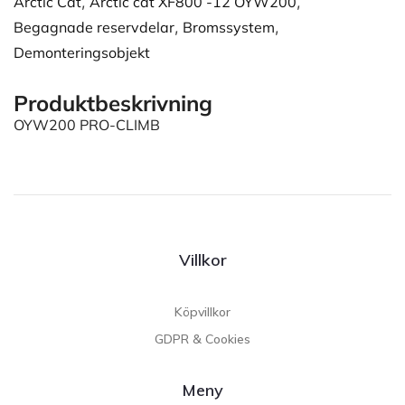
Arctic Cat
,
Arctic cat XF800 -12 OYW200
,
Begagnade reservdelar
,
Bromssystem
,
Demonteringsobjekt
Produktbeskrivning
OYW200 PRO-CLIMB
Villkor
Köpvillkor
GDPR & Cookies
Meny