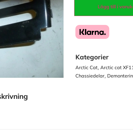
Lägg till i varu
Kategorier
Arctic Cat
,
Arctic cat XF
Chassiedelar
,
Demonterin
krivning