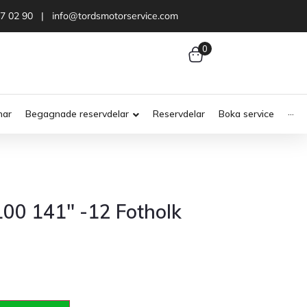
47 02 90 | info@tordsmotorservice.com
0
nar
Begagnade reservdelar
Reservdelar
Boka service
···
100 141″ -12 Fotholk