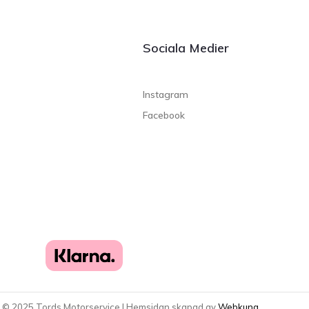
Sociala Medier
Instagram
Facebook
t ©
2025
Tords Motorservice | Hemsidan skapad av
Webkung