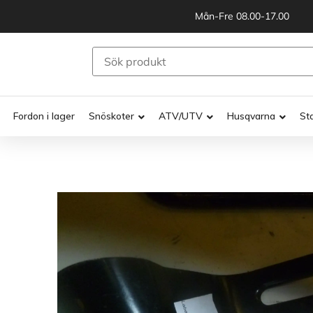
Mån-Fre 08.00-17.00
Fordon i lager
Snöskoter
ATV/UTV
Husqvarna
St