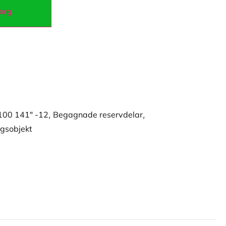
korg
1100 141" -12
,
Begagnade reservdelar
,
gsobjekt