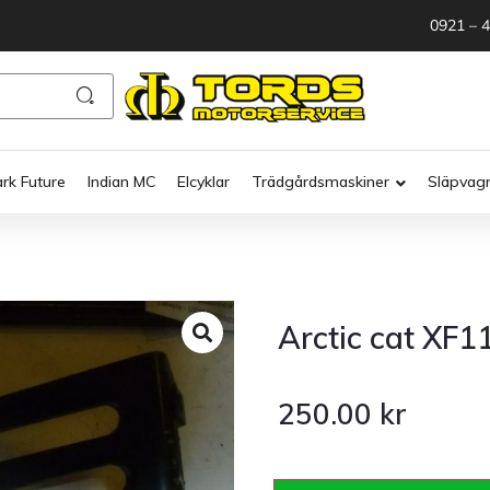
0921 – 
ark Future
Indian MC
Elcyklar
Trädgårdsmaskiner
Släpvag
Arctic cat XF1
250.00
kr