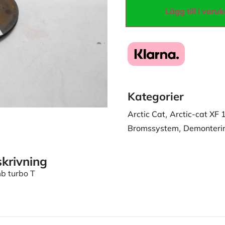
Lägg till i varu
Kategorier
Arctic Cat
,
Arctic-cat XF
Bromssystem
,
Demonteri
krivning
b turbo T