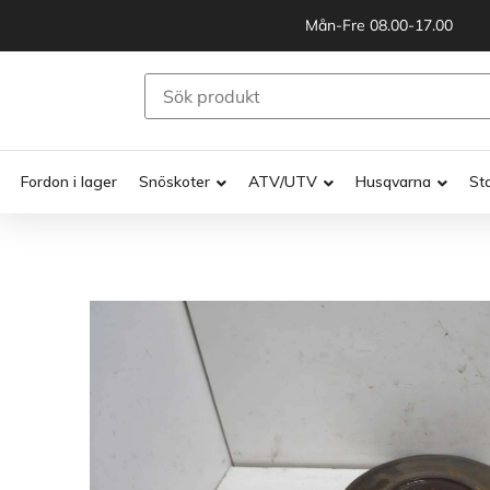
Mån-Fre 08.00-17.00
Fordon i lager
Snöskoter
ATV/UTV
Husqvarna
St