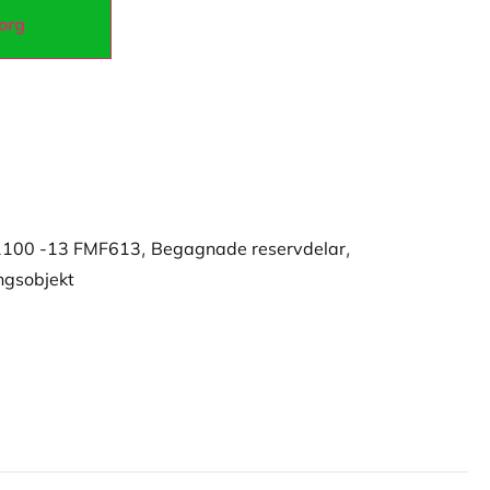
korg
 1100 -13 FMF613
,
Begagnade reservdelar
,
ngsobjekt