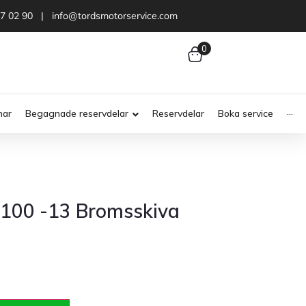
47 02 90 | info@tordsmotorservice.com
0
nar
Begagnade reservdelar
Reservdelar
Boka service
···
1100 -13 Bromsskiva