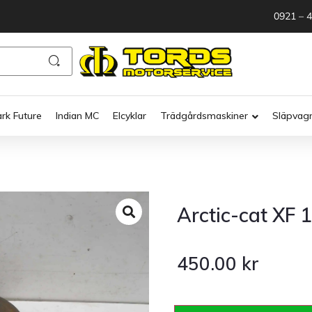
0921 – 
ark Future
Indian MC
Elcyklar
Trädgårdsmaskiner
Släpvag
Arctic-cat XF 
450.00
kr