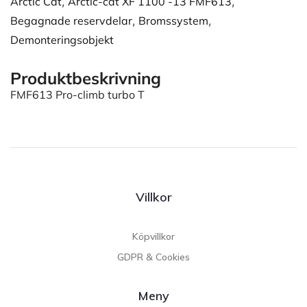
Arctic Cat
,
Arctic-cat XF 1100 -13 FMF613
,
Begagnade reservdelar
,
Bromssystem
,
Demonteringsobjekt
Produktbeskrivning
FMF613 Pro-climb turbo T
Villkor
Köpvillkor
GDPR & Cookies
Meny