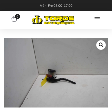
Mån-Fre 08.00-17.00
0