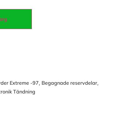
korg
wder Extreme -97
,
Begagnade reservdelar
,
tronik Tändning