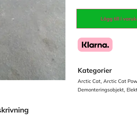
Lägg till i varu
Kategorier
Arctic Cat
,
Arctic Cat Po
Demonteringsobjekt
,
Elek
krivning