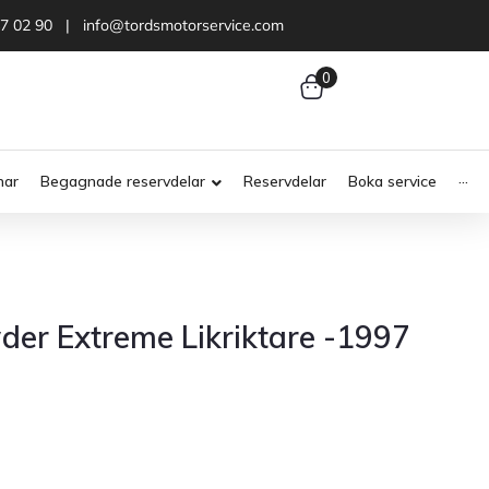
47 02 90 | info@tordsmotorservice.com
0
nar
Begagnade reservdelar
Reservdelar
Boka service
···
der Extreme Likriktare -1997