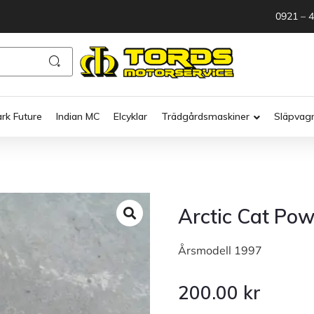
0921 – 
ark Future
Indian MC
Elcyklar
Trädgårdsmaskiner
Släpvag
Arctic Cat Pow
Årsmodell 1997
200.00
kr