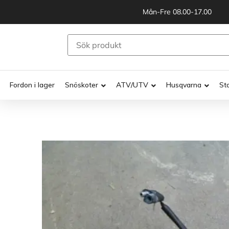
Mån-Fre 08.00-17.00
Fordon i lager
Snöskoter
ATV/UTV
Husqvarna
St