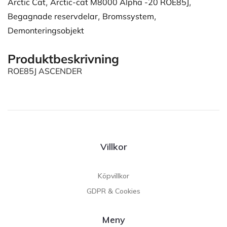
Arctic Cat
,
Arctic-cat M8000 Alpha -20 ROE85J
,
Begagnade reservdelar
,
Bromssystem
,
Demonteringsobjekt
Produktbeskrivning
ROE85J ASCENDER
Villkor
Köpvillkor
GDPR & Cookies
Meny