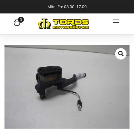
Mån-Fre 08.00-17.00
0