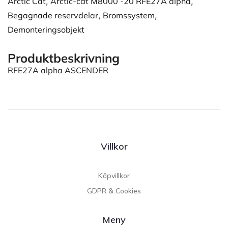
Arctic Cat
,
Arctic-cat M8000 -20 RFE27A alpha
,
Begagnade reservdelar
,
Bromssystem
,
Demonteringsobjekt
Produktbeskrivning
RFE27A alpha ASCENDER
Villkor
Köpvillkor
GDPR & Cookies
Meny