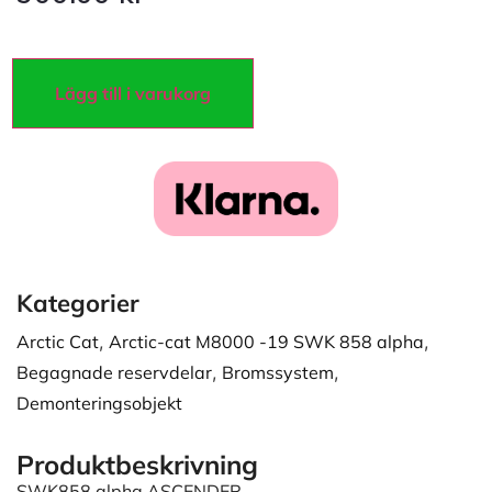
Lägg till i varukorg
Kategorier
Arctic Cat
,
Arctic-cat M8000 -19 SWK 858 alpha
,
Begagnade reservdelar
,
Bromssystem
,
Demonteringsobjekt
Produktbeskrivning
SWK858 alpha ASCENDER