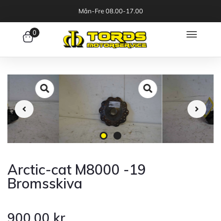
Mån-Fre 08.00-17.00
0
Arctic-cat M8000 -19
Bromsskiva
900.00
kr