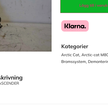
Lägg till i varu
Kategorier
Arctic Cat
,
Arctic-cat M8
Bromssystem
,
Demonteri
krivning
 ASCENDER