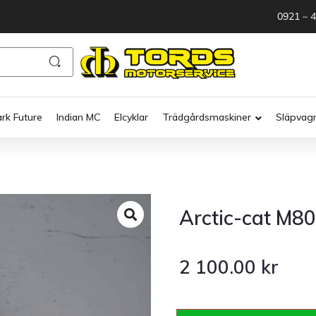
0921 – 
ark Future
Indian MC
Elcyklar
Trädgårdsmaskiner
Släpvag
Arctic-cat M8
2 100.00
kr