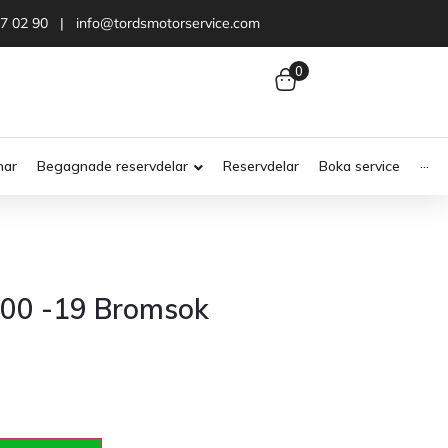
47 02 90 | info@tordsmotorservice.com
0
nar
Begagnade reservdelar
Reservdelar
Boka service
···
000 -19 Bromsok