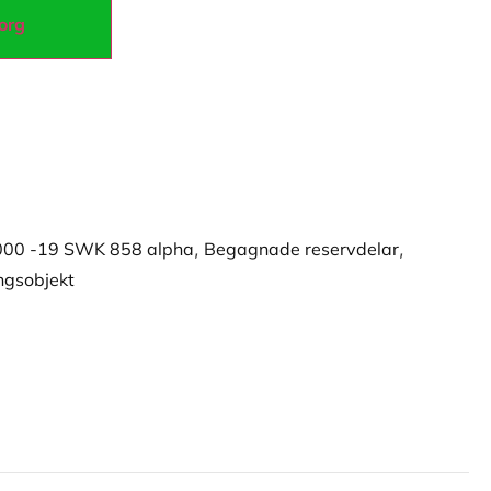
korg
000 -19 SWK 858 alpha
,
Begagnade reservdelar
,
ngsobjekt