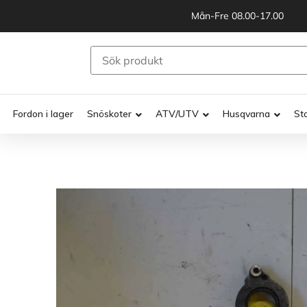
Mån-Fre 08.00-17.00
Fordon i lager
Snöskoter
ATV/UTV
Husqvarna
St