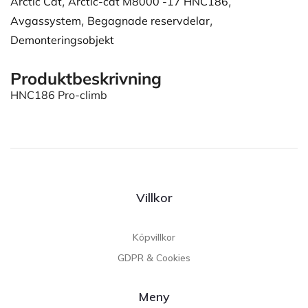
Arctic Cat
,
Arctic-cat M8000 -17 HNC186
,
Avgassystem
,
Begagnade reservdelar
,
Demonteringsobjekt
Produktbeskrivning
HNC186 Pro-climb
Villkor
Köpvillkor
GDPR & Cookies
Meny