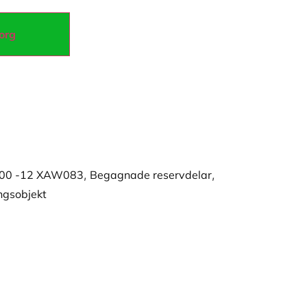
korg
F800 -12 XAW083
,
Begagnade reservdelar
,
ngsobjekt