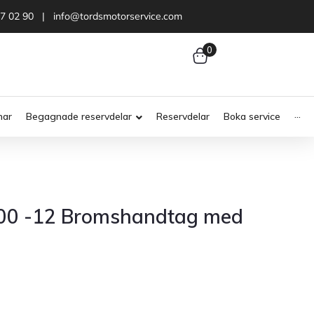
47 02 90 | info@tordsmotorservice.com
0
nar
Begagnade reservdelar
Reservdelar
Boka service
···
800 -12 Bromshandtag med