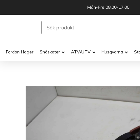
Mån-Fre 08.00-17.00
Fordon i lager
Snöskoter
ATV/UTV
Husqvarna
St