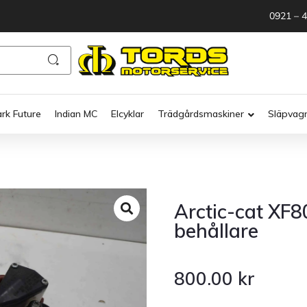
0921 – 
ark Future
Indian MC
Elcyklar
Trädgårdsmaskiner
Släpvag
Arctic-cat XF
behållare
800.00
kr