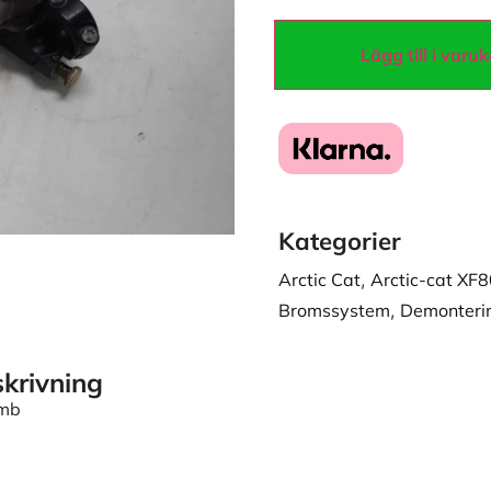
Lägg till i varu
Kategorier
Arctic Cat
,
Arctic-cat X
Bromssystem
,
Demonteri
krivning
imb