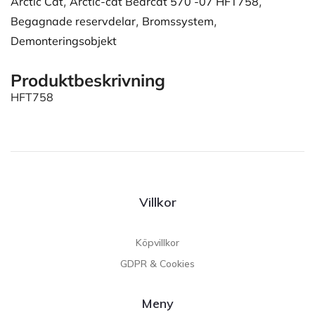
Arctic Cat
,
Arctic-cat Bearcat 570 -07 HFT758
,
Begagnade reservdelar
,
Bromssystem
,
Demonteringsobjekt
Produktbeskrivning
HFT758
Villkor
Köpvillkor
GDPR & Cookies
Meny