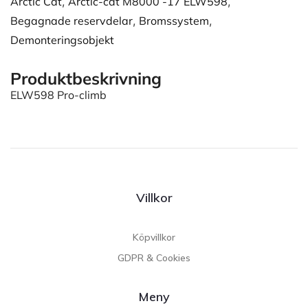
Arctic Cat
,
Arctic-cat M8000 -17 ELW598
,
Begagnade reservdelar
,
Bromssystem
,
Demonteringsobjekt
Produktbeskrivning
ELW598 Pro-climb
Villkor
Köpvillkor
GDPR & Cookies
Meny