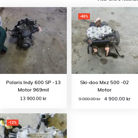
-46%
Polaris Indy 600 SP -13
Ski-doo Mxz 500 -02
Motor 969mil
Motor
13 900.00
kr
4 900.00
kr
9 000.00
kr
-12%