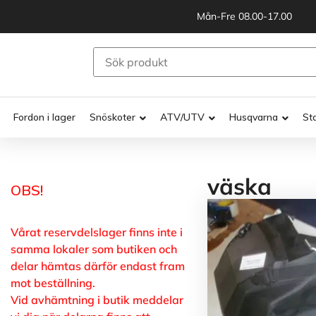
Mån-Fre 08.00-17.00
Fordon i lager
Snöskoter
ATV/UTV
Husqvarna
St
väska
OBS!
Vårat reservdelslager finns inte i
samma lokaler som butiken och
delar hämtas därför endast fram
mot beställning.
Vid avhämtning i butik meddelar