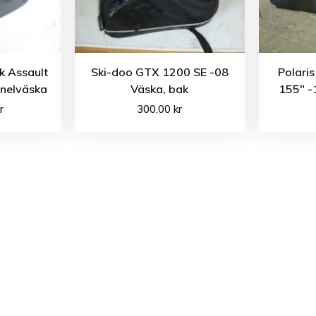
k Assault
Ski-doo GTX 1200 SE -08
Polari
nelväska
Väska, bak
155″ -
r
300.00
kr