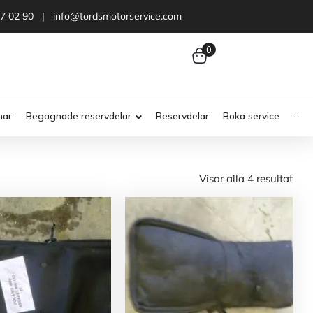
47 02 90 | info@tordsmotorservice.com
0
nar
Begagnade reservdelar
Reservdelar
Boka service
···
Visar alla 4 resultat