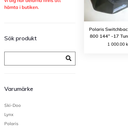
vi dig när delarna finns att
hämta i butiken.
Polaris Switchbac
800 144″ -17 Tun
Sök produkt
1 000.00
k
Varumärke
Ski-Doo
Lynx
Polaris