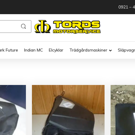
0921 – 
ark Future
Indian MC
Elcyklar
Trädgårdsmaskiner
Släpvag