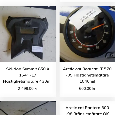
Ski-doo Summit 850 X
Arctic cat Bearcat LT 570
154″ -17
-05 Hastighetsmätare
Hastighetsmätare 430mil
1040mil
2 499.00
kr
600.00
kr
Arctic cat Pantera 800
-98 Bränslemätare OK