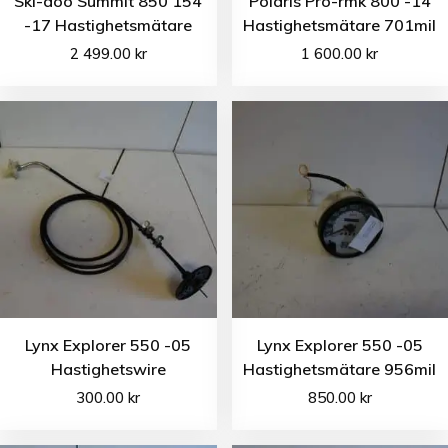
Ski-doo Summit 850 154
Polaris Pro-rmk 800 -14
-17 Hastighetsmätare
Hastighetsmätare 701mil
2 499.00
kr
1 600.00
kr
Lynx Explorer 550 -05
Lynx Explorer 550 -05
Hastighetswire
Hastighetsmätare 956mil
300.00
kr
850.00
kr