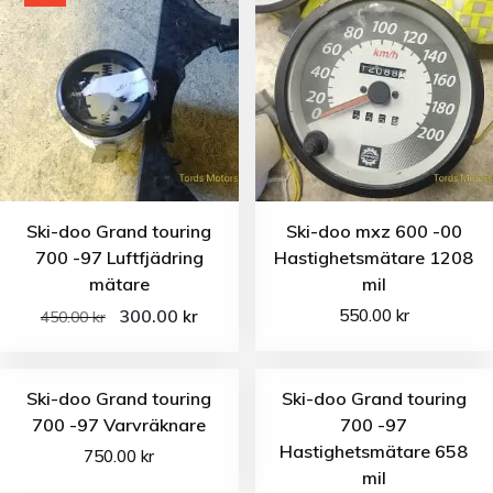
Ski-doo Grand touring
Ski-doo mxz 600 -00
700 -97 Luftfjädring
Hastighetsmätare 1208
mätare
mil
300.00
550.00
kr
kr
450.00
kr
Ski-doo Grand touring
Ski-doo Grand touring
700 -97 Varvräknare
700 -97
Hastighetsmätare 658
750.00
kr
mil