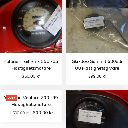
Polaris Trail Rmk 550 -05
Ski-doo Summit 600sdi
Hastighetsmätare
08 Hastighetsgivare
350.00
kr
399.00
kr
Yamaha Venture 700 -99
-60%
Hastighetsmätare
600.00
kr
1 500.00
kr