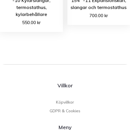
-10 Kylarslangar,
154″ -11 Expansionskärl,
termostathus,
slangar och termostathus
kylarbehållare
700.00
kr
550.00
kr
Villkor
Köpvillkor
GDPR & Cookies
Meny