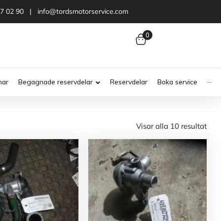
47 02 90 | info@tordsmotorservice.com
0
nar
Begagnade reservdelar
Reservdelar
Boka service
···
Visar alla 10 resultat