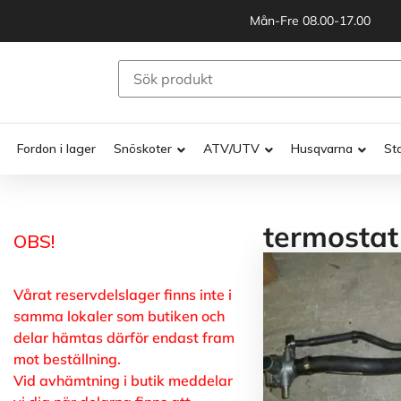
Mån-Fre 08.00-17.00
Fordon i lager
Snöskoter
ATV/UTV
Husqvarna
St
termostat
OBS!
Vårat reservdelslager finns inte i
samma lokaler som butiken och
delar hämtas därför endast fram
mot beställning.
Vid avhämtning i butik meddelar