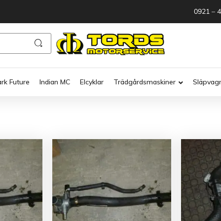
0921 – 
ark Future
Indian MC
Elcyklar
Trädgårdsmaskiner
Släpvag