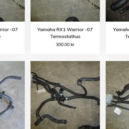
rior -07
Yamaha RX1 Warrior -07
Yamaha
e
Termostathus
T
300.00
kr