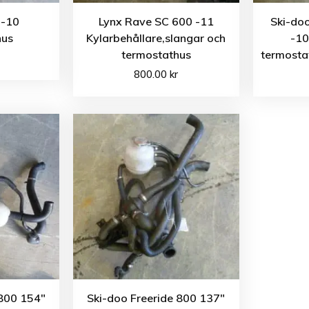
 -10
Lynx Rave SC 600 -11
Ski-do
hus
Kylarbehållare,slangar och
-10
termostathus
termostat
800.00
kr
 800 154″
Ski-doo Freeride 800 137″