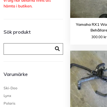
vi dig när delarna finns att
hämta i butiken.
Yamaha RX1 War
Behållar
Sök produkt
300.00
kr
Varumärke
Ski-Doo
Lynx
Polaris