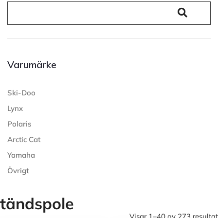
Varumärke
Ski-Doo
Lynx
Polaris
Arctic Cat
Yamaha
Övrigt
tändspole
Visar 1–40 av 273 resultat