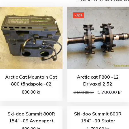
-32%
Arctic Cat Mountain Cat
Arctic cat F800 -12
800 tändspole -02
Drivaxel 2,52
800.00
kr
1 700.00
kr
2 500.00
kr
Ski-doo Summit 800R
Ski-doo Summit 800R
154″ -09 Avgasport
154″ -09 Stator
600.00
kr
1 700.00
kr