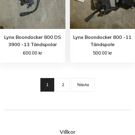
Lynx Boondocker 800 DS
Lynx Boondocker 800 -11
3900 -13 Tändspolar
Tändspole
600.00
kr
500.00
kr
1
2
Nästa
Villkor