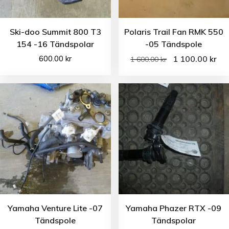
Ski-doo Summit 800 T3
Polaris Trail Fan RMK 550
154 -16 Tändspolar
-05 Tändspole
600.00
kr
1 100.00
kr
1 600.00
kr
Yamaha Venture Lite -07
Yamaha Phazer RTX -09
Tändspole
Tändspolar