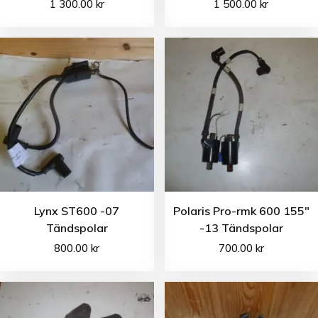
1 300.00
kr
1 500.00
kr
Lynx ST600 -07
Polaris Pro-rmk 600 155″
Tändspolar
-13 Tändspolar
800.00
kr
700.00
kr