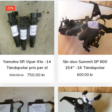
-17%
Yamaha SR Viper Xtx -14
Ski-doo Summit SP 800
Tändspolar pris per st
154″ -16 Tändspolar
750.00
600.00
kr
kr
900.00
kr