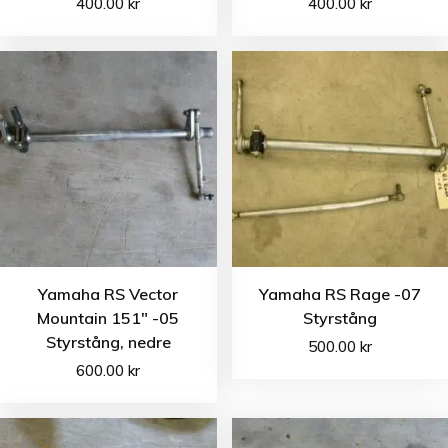
400.00
kr
400.00
kr
Yamaha RS Vector
Yamaha RS Rage -07
Mountain 151″ -05
Styrstång
Styrstång, nedre
500.00
kr
600.00
kr