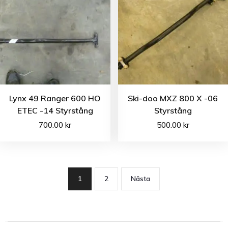
Lynx 49 Ranger 600 HO
Ski-doo MXZ 800 X -06
ETEC -14 Styrstång
Styrstång
700.00
kr
500.00
kr
1
2
Nästa