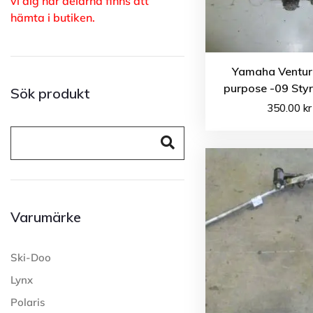
vi dig när delarna finns att
hämta i butiken.
Yamaha Venture
purpose -09 Sty
Sök produkt
350.00
kr
Varumärke
Ski-Doo
Lynx
Polaris