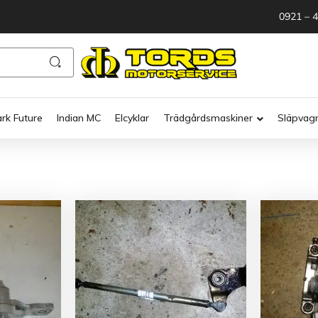
0921 – 
ark Future
Indian MC
Elcyklar
Trädgårdsmaskiner
Släpvag