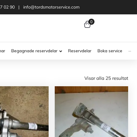
47 02 90 | info@tordsmotorservice.com
0
nar
Begagnade reservdelar
Reservdelar
Boka service
···
Visar alla 25 resultat