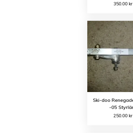
350.00
kr
Ski-doo Renegade
-05 Styrlä
250.00
kr