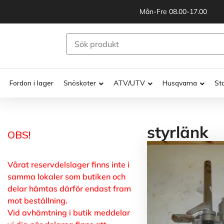
Mån-Fre 08.00-17.00
Fordon i lager
Snöskoter
ATV/UTV
Husqvarna
St
styrlänk
OBS!
Vårat reservdelslager finns inte i
samma lokaler som butiken och
delar hämtas därför endast fram
mot beställning.
Vid avhämtning i butik meddelar