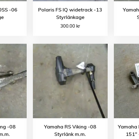
0SS -06
Polaris FS IQ widetrack -13
Yamah
ge
Styrlänkage
300.00
kr
ng -08
Yamaha RS Viking -08
Yamaha 
m.m.
Styrlänk m.m.
151″ 