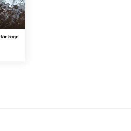
yrlänkage