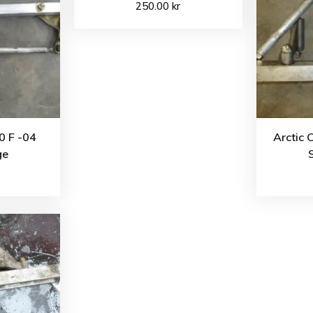
250.00
kr
0 F -04
Arctic 
ge