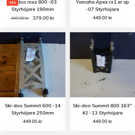
Ski-doo mxz 800 -03
Yamaha Apex rx1 er sp
-16%
Styrhöjare 190mm
-07 Styrhöjare
379.00
449.00
kr
kr
449.00
kr
Ski-doo Summit 600 -14
Ski-doo Summit 800 163″
Styrhöjare 250mm
#2 -13 Styrhöjare
449.00
kr
449.00
kr