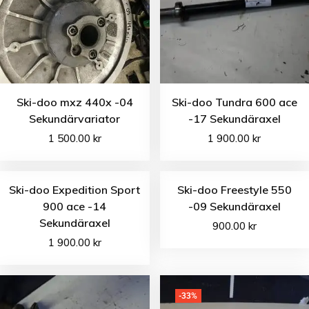
Ski-doo mxz 440x -04
Ski-doo Tundra 600 ace
Sekundärvariator
-17 Sekundäraxel
1 500.00
kr
1 900.00
kr
Ski-doo Expedition Sport
Ski-doo Freestyle 550
900 ace -14
-09 Sekundäraxel
Sekundäraxel
900.00
kr
1 900.00
kr
-33%