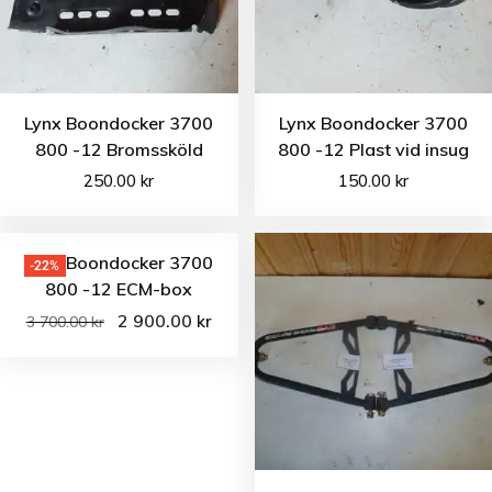
Lynx Boondocker 3700
Lynx Boondocker 3700
800 -12 Bromssköld
800 -12 Plast vid insug
250.00
kr
150.00
kr
Lynx Boondocker 3700
-22%
800 -12 ECM-box
2 900.00
kr
3 700.00
kr