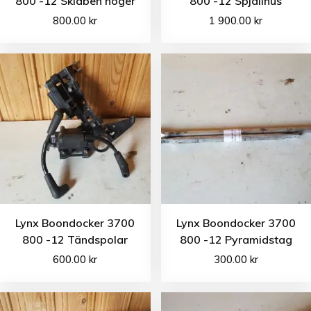
800 -12 Skidben höger
800 -12 Spjällhus
800.00
kr
1 900.00
kr
Lynx Boondocker 3700
Lynx Boondocker 3700
800 -12 Tändspolar
800 -12 Pyramidstag
600.00
kr
300.00
kr