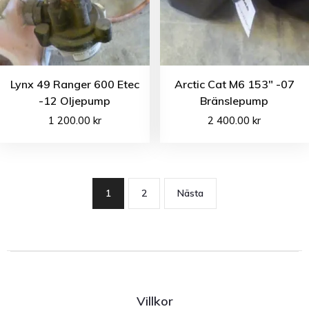
Lynx 49 Ranger 600 Etec
Arctic Cat M6 153″ -07
-12 Oljepump
Bränslepump
1 200.00
kr
2 400.00
kr
1
2
Nästa
Villkor