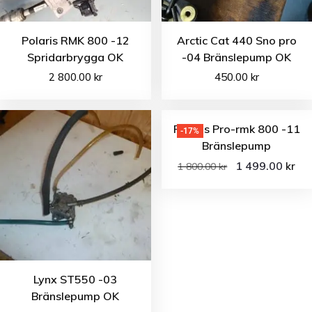
Polaris RMK 800 -12
Arctic Cat 440 Sno pro
Spridarbrygga OK
-04 Bränslepump OK
2 800.00
kr
450.00
kr
Polaris Pro-rmk 800 -11
-17%
Bränslepump
1 499.00
kr
1 800.00
kr
Lynx ST550 -03
Bränslepump OK