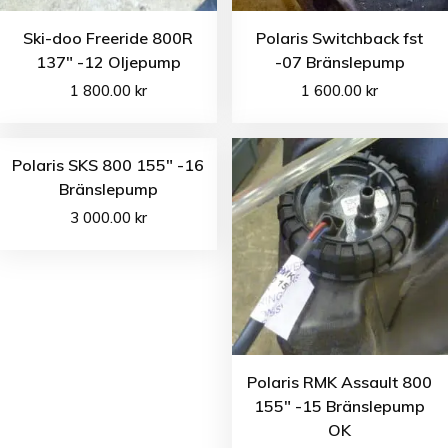
Ski-doo Freeride 800R
Polaris Switchback fst
137″ -12 Oljepump
-07 Bränslepump
1 800.00
kr
1 600.00
kr
Polaris SKS 800 155″ -16
Bränslepump
3 000.00
kr
Polaris RMK Assault 800
155″ -15 Bränslepump
OK