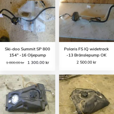
Ski-doo Summit SP 800
Polaris FS IQ widetrack
154″ -16 Oljepump
-13 Bränslepump OK
1 300.00
2 500.00
kr
kr
1 800.00
kr