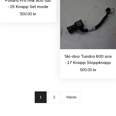
Polaris Pro rmk 800 tds
-15 Knapp Set mode
500.00
kr
Ski-doo Tundra 600 ace
-17 Knapp Stoppknapp
500.00
kr
1
2
Nästa