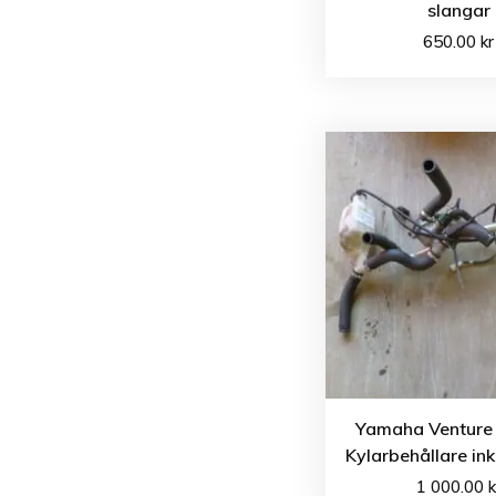
slangar
650.00
kr
Yamaha Venture 
Kylarbehållare ink
1 000.00
k