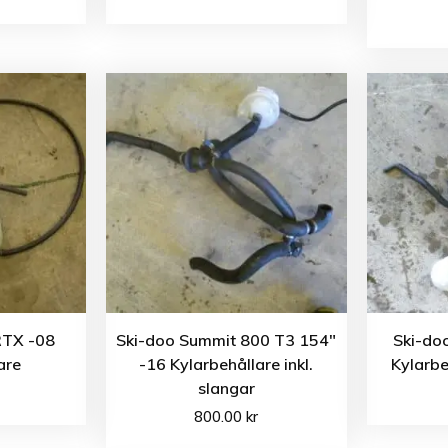
RTX -08
Ski-doo Summit 800 T3 154″
Ski-do
are
-16 Kylarbehållare inkl.
Kylarbe
slangar
800.00
kr