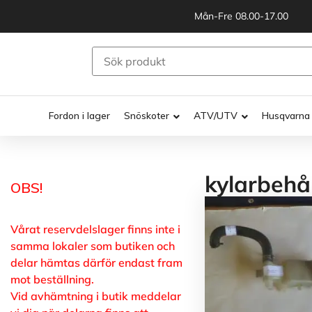
Mån-Fre 08.00-17.00
Fordon i lager
Snöskoter
ATV/UTV
Husqvarna
kylarbehå
OBS!
Vårat reservdelslager finns inte i
samma lokaler som butiken och
delar hämtas därför endast fram
mot beställning.
Vid avhämtning i butik meddelar