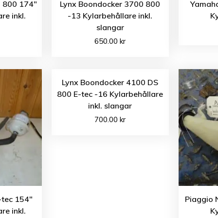
3 800 174″
Lynx Boondocker 3700 800
Yamaha
re inkl.
-13 Kylarbehållare inkl.
Ky
slangar
650.00
kr
Lynx Boondocker 4100 DS
800 E-tec -16 Kylarbehållare
inkl. slangar
700.00
kr
-tec 154″
Piaggio 
re inkl.
Ky