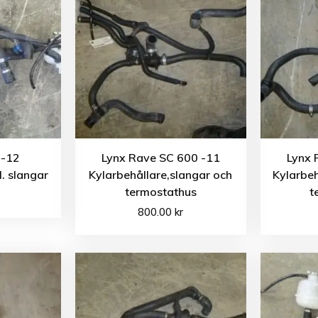
 -12
Lynx Rave SC 600 -11
Lynx 
l. slangar
Kylarbehållare,slangar och
Kylarbeh
termostathus
t
800.00
kr