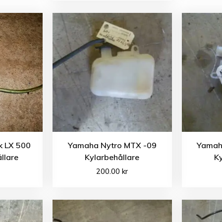
k LX 500
Yamaha Nytro MTX -09
Yamah
llare
Kylarbehållare
Ky
200.00
kr