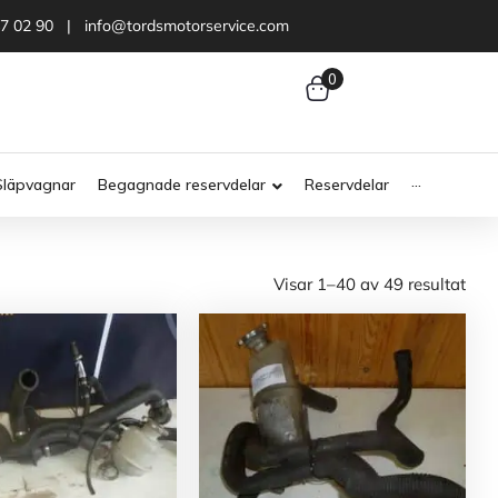
47 02 90 | info@tordsmotorservice.com
0
Släpvagnar
Begagnade reservdelar
Reservdelar
···
Visar 1–40 av 49 resultat