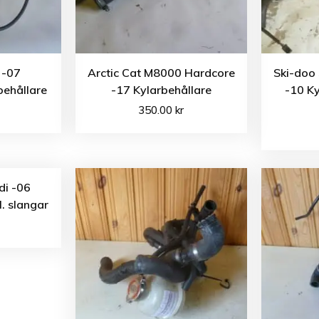
 -07
Arctic Cat M8000 Hardcore
Ski-doo
behållare
-17 Kylarbehållare
-10 Ky
350.00
kr
di -06
l. slangar