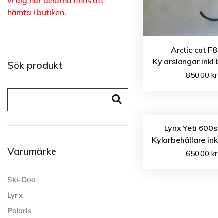
vi dig när delarna finns att
hämta i butiken.
Arctic cat F8
Kylarslangar inkl 
Sök produkt
850.00
kr
Lynx Yeti 600s
Kylarbehållare ink
Varumärke
650.00
kr
Ski-Doo
Lynx
Polaris