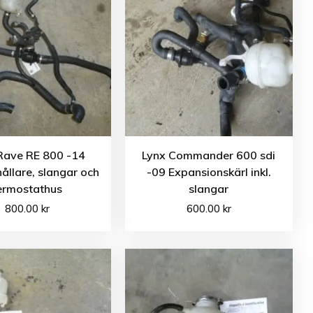
Rave RE 800 -14
Lynx Commander 600 sdi
ållare, slangar och
-09 Expansionskärl inkl.
ermostathus
slangar
800.00
kr
600.00
kr