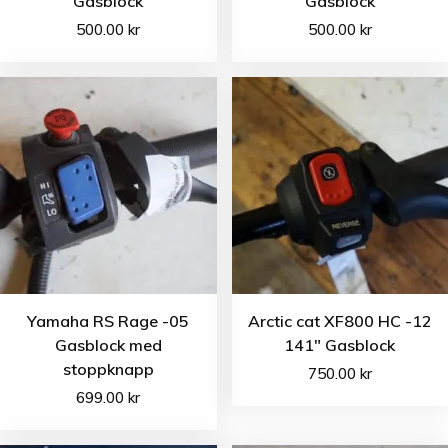
Gasblock
Gasblock
500.00
kr
500.00
kr
Yamaha RS Rage -05
Arctic cat XF800 HC -12
Gasblock med
141″ Gasblock
stoppknapp
750.00
kr
699.00
kr