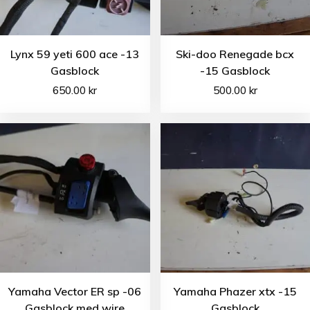
Lynx 59 yeti 600 ace -13
Ski-doo Renegade bcx
Gasblock
-15 Gasblock
650.00
kr
500.00
kr
Yamaha Vector ER sp -06
Yamaha Phazer xtx -15
Gasblock med wire
Gasblock