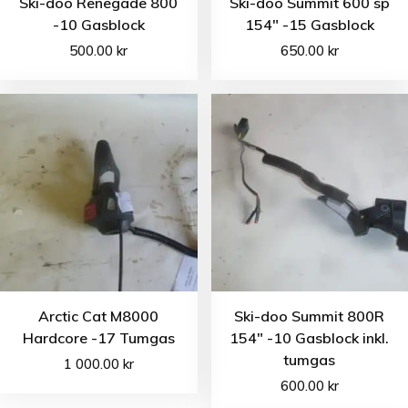
Ski-doo Renegade 800
Ski-doo Summit 600 sp
-10 Gasblock
154″ -15 Gasblock
500.00
kr
650.00
kr
Arctic Cat M8000
Ski-doo Summit 800R
Hardcore -17 Tumgas
154″ -10 Gasblock inkl.
tumgas
1 000.00
kr
600.00
kr