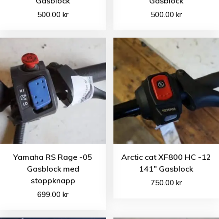
Gasblock
Gasblock
500.00
kr
500.00
kr
Yamaha RS Rage -05
Arctic cat XF800 HC -12
Gasblock med
141″ Gasblock
stoppknapp
750.00
kr
699.00
kr