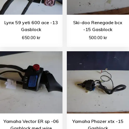
Lynx 59 yeti 600 ace -13
Ski-doo Renegade bcx
Gasblock
-15 Gasblock
650.00
kr
500.00
kr
Yamaha Vector ER sp -06
Yamaha Phazer xtx -15
Gasblock med wire
Gasblock