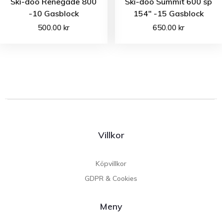
Ski-doo Renegade 800
Ski-doo Summit 600 sp
-10 Gasblock
154″ -15 Gasblock
500.00
kr
650.00
kr
Villkor
Köpvillkor
GDPR & Cookies
Meny