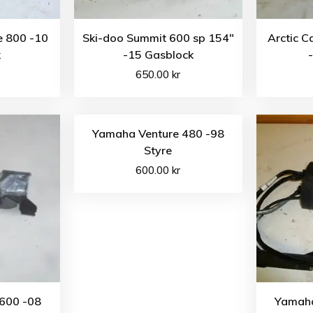
e 800 -10
Ski-doo Summit 600 sp 154″
Arctic 
k
-15 Gasblock
650.00
kr
Yamaha Venture 480 -98
Styre
600.00
kr
600 -08
Yamaha