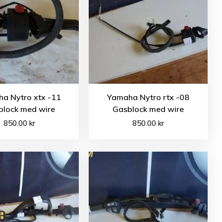
a Nytro xtx -11
Yamaha Nytro rtx -08
block med wire
Gasblock med wire
850.00
kr
850.00
kr