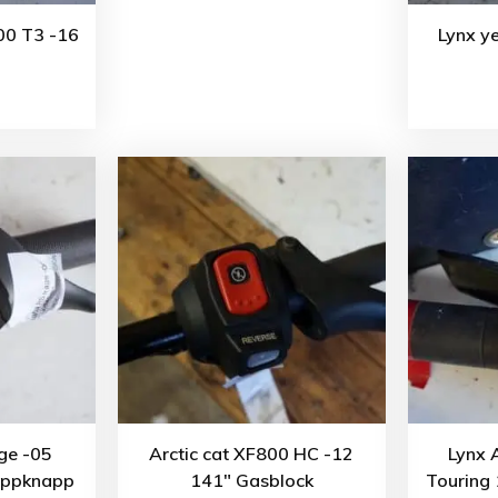
00 T3 -16
Lynx ye
ge -05
Arctic cat XF800 HC -12
Lynx 
oppknapp
141″ Gasblock
Touring