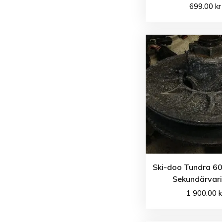
699.00
kr
Ski-doo Tundra 60
Sekundärvari
1 900.00
k