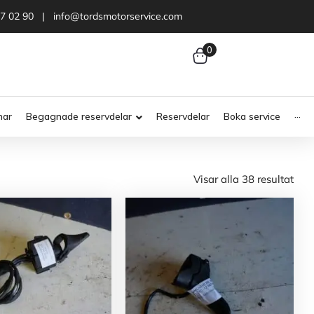
47 02 90 | info@tordsmotorservice.com
0
nar
Begagnade reservdelar
Reservdelar
Boka service
···
Visar alla 38 resultat