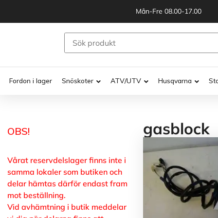
Mån-Fre 08.00-17.00
Fordon i lager
Snöskoter
ATV/UTV
Husqvarna
St
gasblock
OBS!
Vårat reservdelslager finns inte i
samma lokaler som butiken och
delar hämtas därför endast fram
mot beställning.
Vid avhämtning i butik meddelar