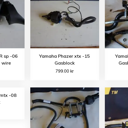
R sp -06
Yamaha Phazer xtx -15
Yamah
 wire
Gasblock
Gas
799.00
kr
mtx -08
k