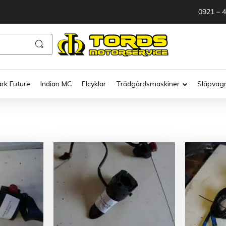
0921 – 
ark Future
Indian MC
Elcyklar
Trädgårdsmaskiner
Släpvag