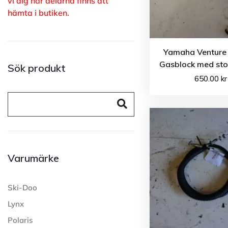
vi dig när delarna finns att
hämta i butiken.
Yamaha Venture 
Gasblock med st
Sök produkt
650.00
kr
Varumärke
Ski-Doo
Lynx
Polaris