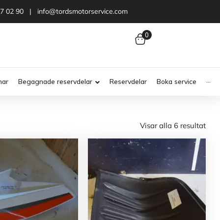
47 02 90 | info@tordsmotorservice.com
0
nar
Begagnade reservdelar
Reservdelar
Boka service
···
Visar alla 6 resultat