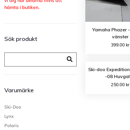
vi dig när delarna finns att
hämta i butiken.
Yamaha Phazer 
vänster
Sök produkt
399.00
kr
Ski-doo Expeditio
-08 Huvgal
250.00
kr
Varumärke
Ski-Doo
Lynx
Polaris