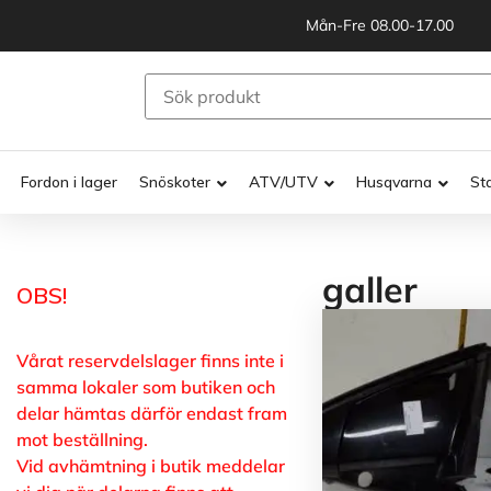
Mån-Fre 08.00-17.00
Fordon i lager
Snöskoter
ATV/UTV
Husqvarna
St
galler
OBS!
Vårat reservdelslager finns inte i
samma lokaler som butiken och
delar hämtas därför endast fram
mot beställning.
Vid avhämtning i butik meddelar