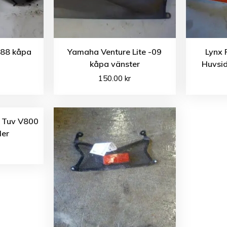
-88 kåpa
Yamaha Venture Lite -09
Lynx 
kåpa vänster
Huvsid
150.00
kr
n Tuv V800
ler