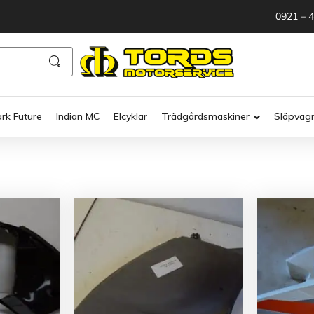
0921 – 
ark Future
Indian MC
Elcyklar
Trädgårdsmaskiner
Släpvag