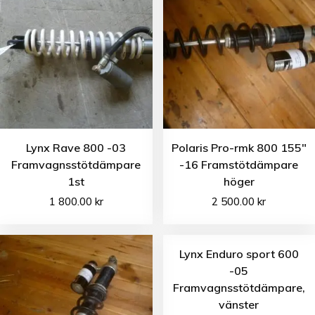
Lynx Rave 800 -03
Polaris Pro-rmk 800 155″
Framvagnsstötdämpare
-16 Framstötdämpare
1st
höger
1 800.00
kr
2 500.00
kr
Lynx Enduro sport 600
-05
Framvagnsstötdämpare,
vänster