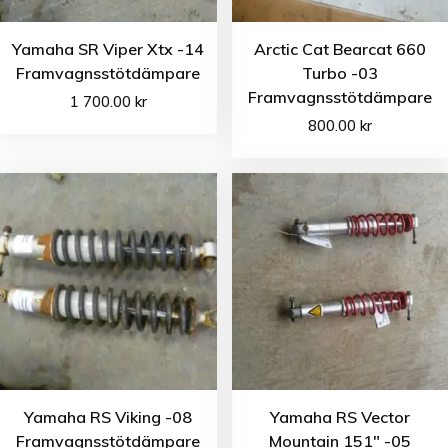
Yamaha SR Viper Xtx -14
Arctic Cat Bearcat 660
Framvagnsstötdämpare
Turbo -03
Framvagnsstötdämpare
1 700.00
kr
800.00
kr
Yamaha RS Viking -08
Yamaha RS Vector
Framvagnsstötdämpare
Mountain 151″ -05