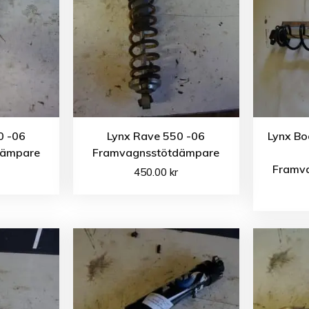
0 -06
Lynx Rave 550 -06
Lynx Bo
dämpare
Framvagnsstötdämpare
Framv
450.00
kr