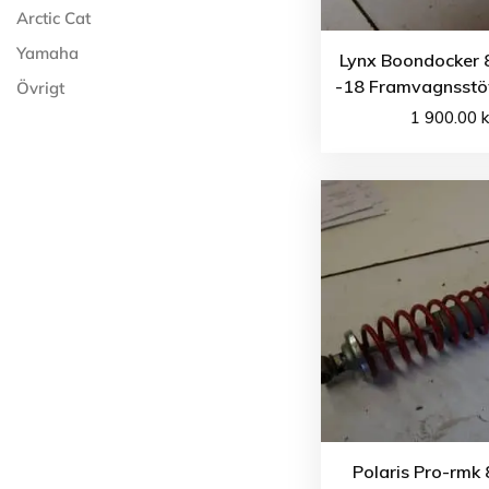
Arctic Cat
Yamaha
Lynx Boondocker
-18 Framvagnsst
Övrigt
1 900.00
k
Polaris Pro-rmk