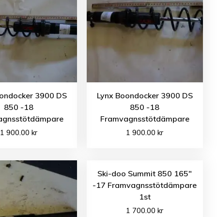
ondocker 3900 DS
Lynx Boondocker 3900 DS
850 -18
850 -18
agnsstötdämpare
Framvagnsstötdämpare
1 900.00
kr
1 900.00
kr
Ski-doo Summit 850 165″
-17 Framvagnsstötdämpare
1st
1 700.00
kr