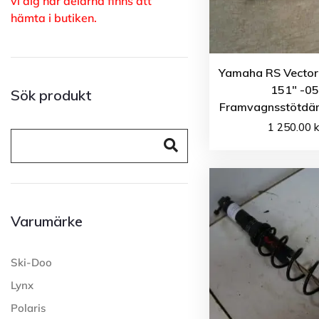
vi dig när delarna finns att
hämta i butiken.
Yamaha RS Vector
151″ -0
Sök produkt
Framvagnsstötdä
1 250.00
k
Varumärke
Ski-Doo
Lynx
Polaris