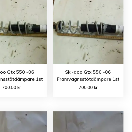
doo Gtx 550 -06
Ski-doo Gtx 550 -06
nsstötdämpare 1st
Framvagnsstötdämpare 1st
700.00
kr
700.00
kr