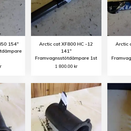
850 154″
Arctic cat XF800 HC -12
Arctic
ötdämpare
141″
Framvagnsstötdämpare 1st
Framvag
r
1 800.00
kr