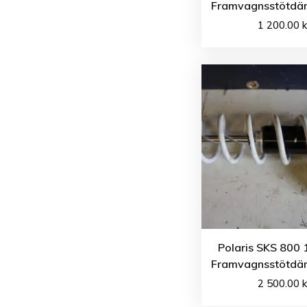
Framvagnsstötdä
1 200.00
k
Polaris SKS 800 
Framvagnsstötdä
2 500.00
k