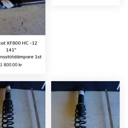
 cat XF800 HC -12
141″
nsstötdämpare 1st
1 800.00
kr