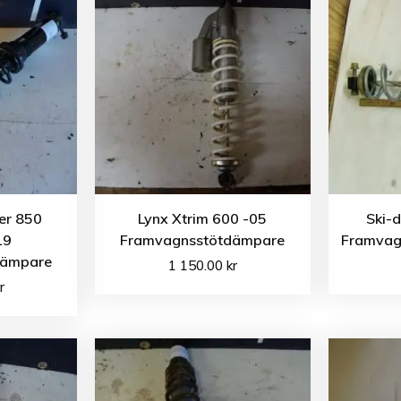
er 850
Lynx Xtrim 600 -05
Ski-
19
Framvagnsstötdämpare
Framvag
dämpare
1 150.00
kr
r