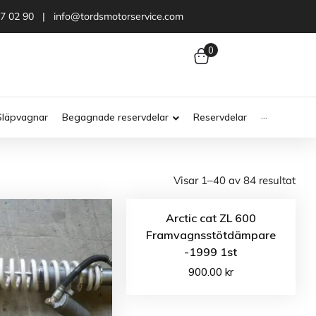
47 02 90 | info@tordsmotorservice.com
0
Släpvagnar
Begagnade reservdelar
Reservdelar
···
Visar 1–40 av 84 resultat
Arctic cat ZL 600
Framvagnsstötdämpare
-1999 1st
900.00
kr