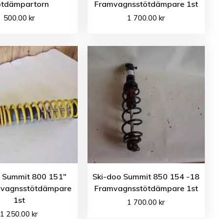
ötdämpartorn
Framvagnsstötdämpare 1st
500.00
kr
1 700.00
kr
o Summit 800 151″
Ski-doo Summit 850 154 -18
mvagnsstötdämpare
Framvagnsstötdämpare 1st
1st
1 700.00
kr
1 250.00
kr