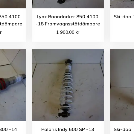
 850 4100
Lynx Boondocker 850 4100
Ski-doo 
ötdämpare
-18 Framvagnsstötdämpare
r
1 900.00
kr
 800 -14
Polaris Indy 600 SP -13
Ski-doo 