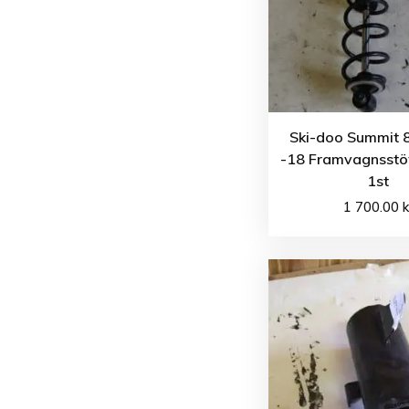
Ski-doo Summit 
-18 Framvagnsst
1st
1 700.00
k