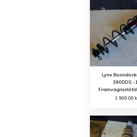
Lynx Boondock
3900DS -
Framvagnsstöt
1 900.00
k