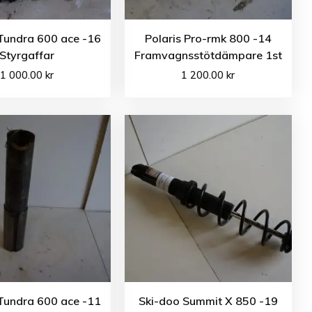
Tundra 600 ace -16
Polaris Pro-rmk 800 -14
Styrgaffar
Framvagnsstötdämpare 1st
1 000.00
kr
1 200.00
kr
Tundra 600 ace -11
Ski-doo Summit X 850 -19