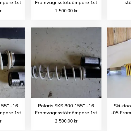
mpare 1st
Framvagnsstötdämpare 1st
st
r
1 500.00
kr
155″ -16
Polaris SKS 800 155″ -16
Ski-do
mpare 1st
Framvagnsstötdämpare 1st
-05 Fra
r
2 500.00
kr