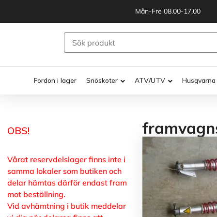
Mån-Fre 08.00-17.00
Fordon i lager
Snöskoter
ATV/UTV
Husqvarna
framvagn
OBS!
Vårat reservdelslager finns inte i
samma lokaler som butiken och
delar hämtas därför endast fram
mot beställning.
Vid avhämtning i butik meddelar