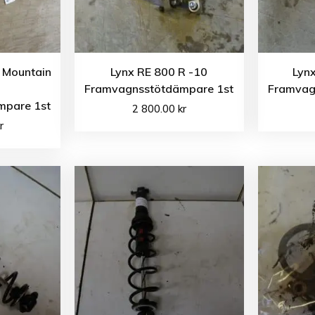
 Mountain
Lynx RE 800 R -10
Lyn
5
Framvagnsstötdämpare 1st
Framvag
mpare 1st
2 800.00
kr
r