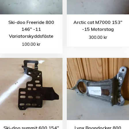
Ski-doo Freeride 800
Arctic cat M7000 153″
146″ -11
-15 Motorstag
Variatorskyddsfäste
300.00
kr
100.00
kr
Ski-doo summit 600 154″
Lynx Boondocker 800