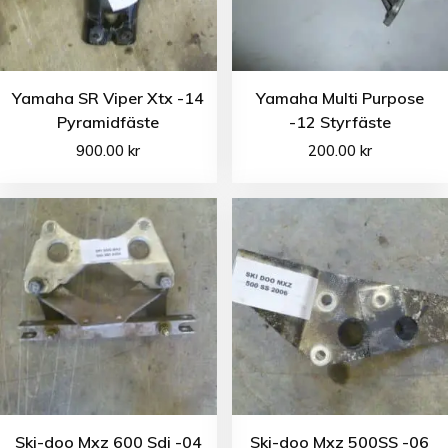
Yamaha SR Viper Xtx -14
Yamaha Multi Purpose
Pyramidfäste
-12 Styrfäste
900.00
kr
200.00
kr
Ski-doo Mxz 600 Sdi -04
Ski-doo Mxz 500SS -06