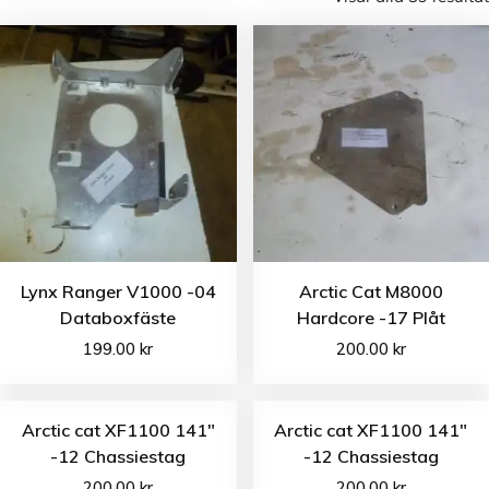
Lynx Ranger V1000 -04
Arctic Cat M8000
Databoxfäste
Hardcore -17 Plåt
199.00
kr
200.00
kr
Arctic cat XF1100 141″
Arctic cat XF1100 141″
-12 Chassiestag
-12 Chassiestag
200.00
kr
200.00
kr