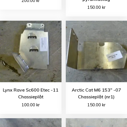
200.00
kr
150.00
kr
Lynx Rave Sc600 Etec -11
Arctic Cat M6 153″ -07
Chassieplåt
Chassieplåt (nr1)
100.00
kr
150.00
kr