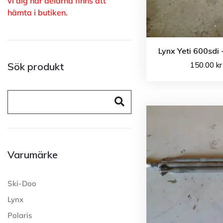
vi dig när delarna finns att
hämta i butiken.
Lynx Yeti 600sdi
150.00
kr
Sök produkt
Varumärke
Ski-Doo
Lynx
Polaris