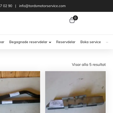
47 02 90 | info@tordsmotorservice.com
0
nar
Begagnade reservdelar
Reservdelar
Boka service
···
Visar alla 5 resultat