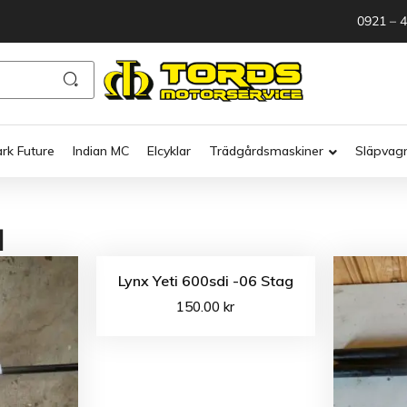
0921 – 
ark Future
Indian MC
Elcyklar
Trädgårdsmaskiner
Släpvag
l
Lynx Yeti 600sdi -06 Stag
150.00
kr