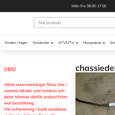
Mån-Fre 08.00-17.00
Fordon i lager
Snöskoter
ATV/UTV
Husqvarna
St
chassiede
OBS!
Vårat reservdelslager finns inte i
samma lokaler som butiken och
delar hämtas därför endast fram
mot beställning.
Vid avhämtning i butik meddelar