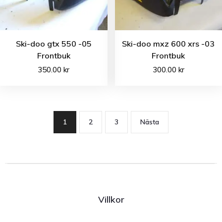
Ski-doo gtx 550 -05
Ski-doo mxz 600 xrs -03
Frontbuk
Frontbuk
350.00
kr
300.00
kr
1
2
3
Nästa
Villkor