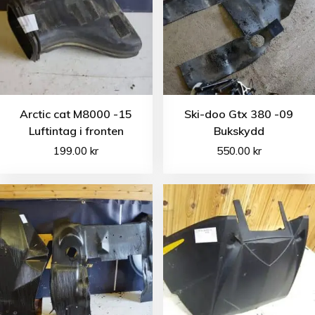
Arctic cat M8000 -15
Ski-doo Gtx 380 -09
Luftintag i fronten
Bukskydd
199.00
kr
550.00
kr