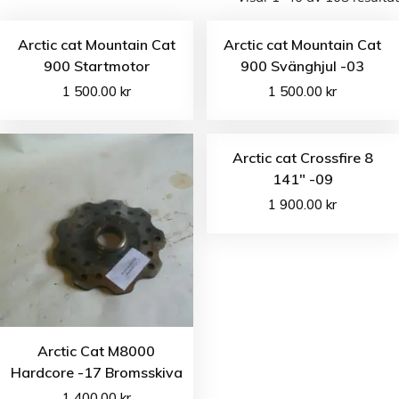
Arctic cat Mountain Cat
Arctic cat Mountain Cat
900 Startmotor
900 Svänghjul -03
1 500.00
kr
1 500.00
kr
Arctic cat Crossfire 8
141″ -09
1 900.00
kr
Arctic Cat M8000
Hardcore -17 Bromsskiva
1 400.00
kr